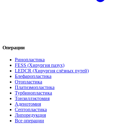
Операции
Ринопластика
FESS (Хирургия пазух)
LEDCR (Хирургия слёзных путей)
Блефаропластика
Отопластика
Платизмопластика
Турбинопластика
Тонзиллэктомия
Аденотомия
Септопластика
Липоредукция
Все операции