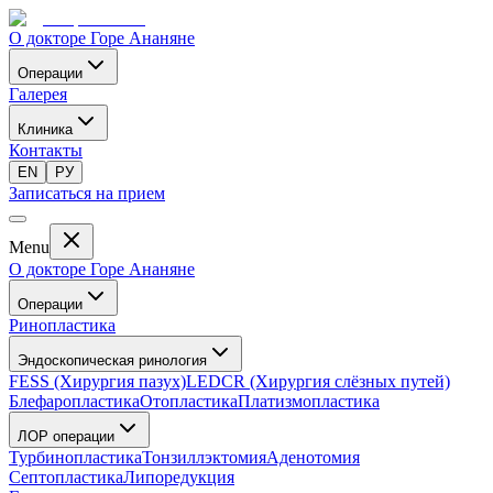
О докторе Горе Ананяне
Операции
Галерея
Клиника
Контакты
EN
РУ
Записаться на прием
Menu
О докторе Горе Ананяне
Операции
Ринопластика
Эндоскопическая ринология
FESS (Хирургия пазух)
LEDCR (Хирургия слёзных путей)
Блефаропластика
Отопластика
Платизмопластика
ЛОР операции
Турбинопластика
Тонзиллэктомия
Аденотомия
Септопластика
Липоредукция