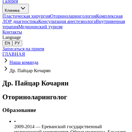
Галерея
Клиника
Пластическая хирургия
Оториноларингология
Комплексная
ЛОР диагностика
Консультация анестезиолога
Внутривенная
терапия
Медицинский туризм
Контакты
Language
EN
РУ
Записаться на прием
ГЛАВНАЯ
Наша команда
Др. Пайцар Кочарян
Др. Пайцар Кочарян
Оториноларинголог
Образование
•
2009-2014
—
Ереванский государственный
медицинский университет, Общая медицина, Бакалавр